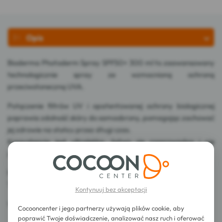
Opis
Bioderma Photoderm Spray SPF50+ 300 ml to zaawansowany
technologicznie spray ze wzmocnioną ochroną
przeciwsłoneczną UVA.
Połączenie filtrów UV i opatentowanej ochrony biologicznej
poprawia zdolność skóry do samoobrony, pomagając zachować
jej zdrowie na słońcu przez długi czas.
Konsystencja jest ultralekka, łatwo się rozprowadza i nie
zawiera substancji zapachowych.
Nieklejący, nietłusty, odporny na wodę, pot i piasek.
Testowany dermatologicznie.
Kontynuuj bez akceptacji
Wyprodukowano we Francji.
Cocooncenter i jego partnerzy używają plików cookie, aby
poprawić Twoje doświadczenie, analizować nasz ruch i oferować