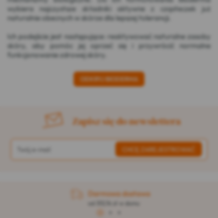
wybiera najczystsze składniki aktywne z cząsteczek już
naturalnie obecnych w skórze dla lepszej tolerancji.
Ich podejście jest następujące: reaktywować naturalne zasoby
skóry, aby pomóc jej oprzeć się i przywrócić normalne
funkcjonowanie zdrowej skóry.
ODKRYJ BIODERMA
Zapisz się do newslettera
Darmowa dostawa
od 313,76 zł w domu
1
2
3