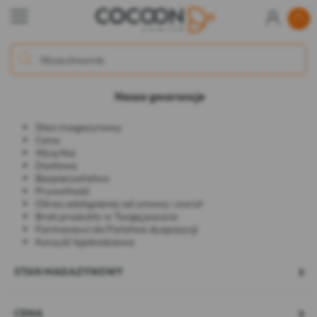
Nasze gwarancje
Stan magazynowy
Cena
Wysyłka
Dostawa
Bezpieczeństwo
Prywatność
Okres odstąpienia od umowy i zwrot
Brak produktu w Twojej paczce
Farmaceuci do Państwa dyspozycji
Korzyść lojalnościowa
STAN MAGAZYNOWY
CENA