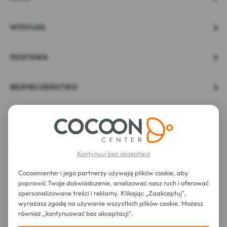
WYSYŁKA
DOSTAWA
BEZPIECZEŃSTWO
PRYWATNOŚĆ
OKRES ODSTĄPIENIA OD UMOWY I ZWROT
Kontynuuj bez akceptacji
Cocooncenter i jego partnerzy używają plików cookie, aby
BRAK PRODUKTU W TWOJEJ PACZCE
poprawić Twoje doświadczenie, analizować nasz ruch i oferować
spersonalizowane treści i reklamy. Klikając „Zaakceptuj",
wyrażasz zgodę na używanie wszystkich plików cookie. Możesz
FARMACEUCI DO PAŃSTWA DYSPOZYCJI
również „kontynuować bez akceptacji".