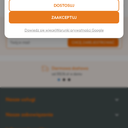
KORZYŚĆ LOJALNOŚCIOWA
DOSTOSUJ
ZAAKCEPTUJ
Zapisz się do newslettera
Dowiedz się więcej
Warunki prywatności Google
Darmowa dostawa
od 313,76 zł w domu
Nasze usługi
Nasze zobowiązania