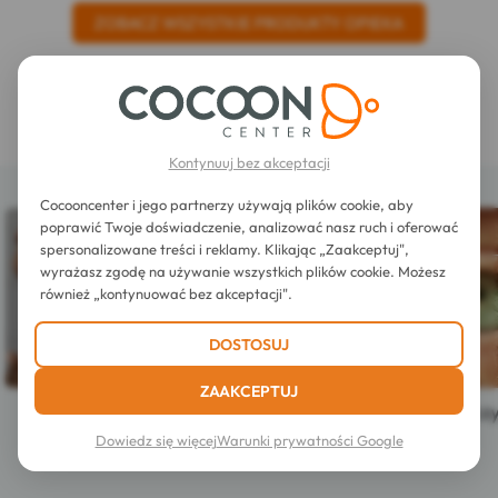
ZOBACZ WSZYSTKIE PRODUKTY OPIEKA
Razem zadbajmy o
zdrowie skóry
Kontynuuj bez akceptacji
Cocooncenter i jego partnerzy używają plików cookie, aby
poprawić Twoje doświadczenie, analizować nasz ruch i oferować
spersonalizowane treści i reklamy. Klikając „Zaakceptuj",
wyrażasz zgodę na używanie wszystkich plików cookie. Możesz
również „kontynuować bez akceptacji".
DOSTOSUJ
ZAAKCEPTUJ
Twarz / Szyja
Ciało
Ocz
Dowiedz się więcej
Warunki prywatności Google