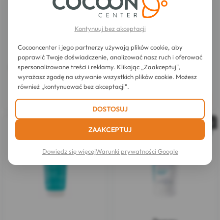
Kontynuuj bez akceptacji
Cocooncenter i jego partnerzy używają plików cookie, aby
poprawić Twoje doświadczenie, analizować nasz ruch i oferować
Ducray
spersonalizowane treści i reklamy. Klikając „Zaakceptuj",
Keracnyl Repair Compensating
Ducray
Balm 15 ml
Żel Pieniący 400 ml
wyrażasz zgodę na używanie wszystkich plików cookie. Możesz
również „kontynuować bez akceptacji".
36,80 zł
47,02 zł
DOSTOSUJ
Nakład wyczerpany
Nakład wyczerpany
ZAAKCEPTUJ
Dowiedz się więcej
Warunki prywatności Google