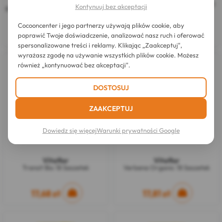
Vitaflor
Organiczne Karmienie Piersią 20
Kontynuuj bez akceptacji
Rumianek Organiczny 18 Saszetek
Saszetek
Cocooncenter i jego partnerzy używają plików cookie, aby
16,24 zł
17,21 zł
poprawić Twoje doświadczenie, analizować nasz ruch i oferować
spersonalizowane treści i reklamy. Klikając „Zaakceptuj",
wyrażasz zgodę na używanie wszystkich plików cookie. Możesz
również „kontynuować bez akceptacji".
DOSTOSUJ
ZAAKCEPTUJ
Dowiedz się więcej
Warunki prywatności Google
Vitaflor
Vitaflor
Transit Bio 18 Saszetek
Verbena Organic 18 Saszetek
17,68 zł
17,81 zł