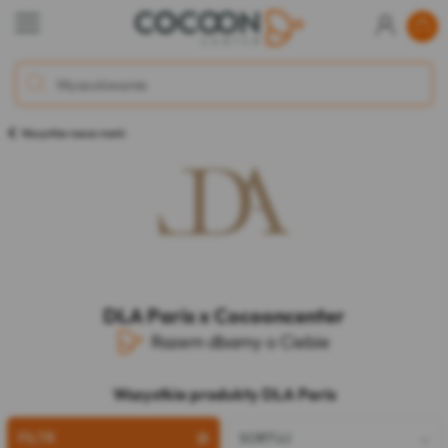
Wszystkie nasze marki
DLA Paris x Cocooncenter
Razem dbamy o Ciebie
Wszystkie produkty DLA Paris
FILTR
SORTUJ