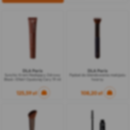
DLA Paris
DLA Paris
Sunchic Krem Nadający Zdrowy
Pędzel do blendowania makijażu
Blask i Efekt Opalonej Cery 19 ml
twarzy
125,59 zł
108,20 zł