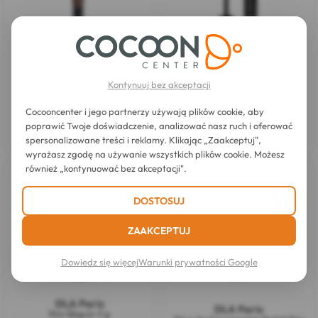
Kontynuuj bez akceptacji
DLA Paris
DLA Paris
Pędzel do różu w kremie
Tusz do rzęs Marguerite 10 ml
Cocooncenter i jego partnerzy używają plików cookie, aby
poprawić Twoje doświadczenie, analizować nasz ruch i oferować
108,20 zł
121,31 zł
spersonalizowane treści i reklamy. Klikając „Zaakceptuj",
wyrażasz zgodę na używanie wszystkich plików cookie. Możesz
również „kontynuować bez akceptacji".
DOSTOSUJ
ZAAKCEPTUJ
Dowiedz się więcej
Warunki prywatności Google
DLA Paris
DLA Paris
Róż Béguin 3 g