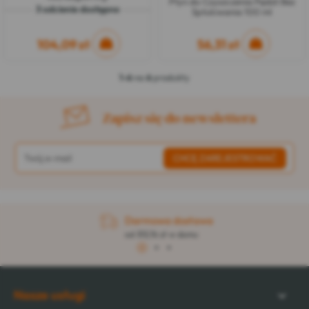
Płyn do Czyszczenia Pędzli Bez
3 odcienie dostępne
Spłukiwania 100 ml
104,09 zł
56,31 zł
1-6
na
6
produkty
Zapisz się do newslettera
Darmowa dostawa
od 313,76 zł w domu
1
2
3
Nasze usługi