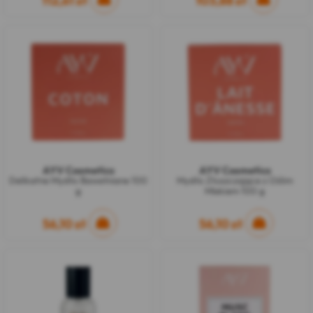
112,61 zł
103,88 zł
AYV Cosmetics
AYV Cosmetics
Delikatne Mydło Bawełniane 100
Mydło Złuszczające z Oślim
g
Mlekiem 100 g
56,10 zł
56,10 zł