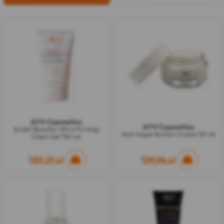
AYV Cosmetics
AYV Cosmetics
Sculpt Booster Ultra Firming
Anti-Imperfection Cream 50 ml
Chest Gel 150 ml
130,21 zł
129,96 zł