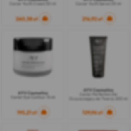
Caviar Youth Cream 50 ml
Caviar Youth Serum 30 ml
260,38 zł
216,92 zł
AYV Cosmetics
AYV Cosmetics
Caviar Perfection Żel
Caviar Eye Contour 15 ml
Oczyszczający do Twarzy 200 ml
195,21 zł
129,96 zł