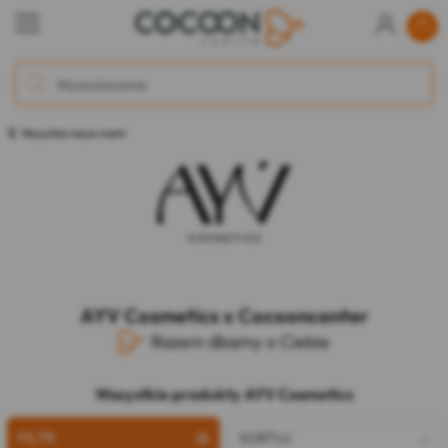
Wszystkie nasze marki
AYV Cosmetics x Cocooncenter
Razem dbamy o Ciebie
Wszystkie produkty AYV Cosmetics
FILTR
SORTUJ