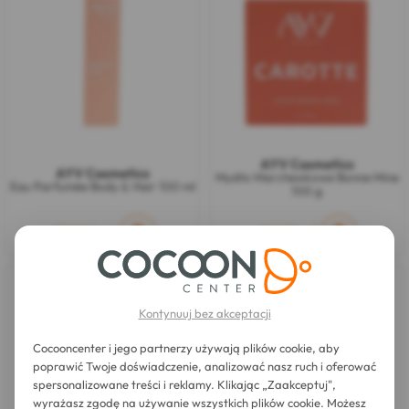
AYV Cosmetics
AYV Cosmetics
Mydło Marchewkowe Bonne Mine
Eau Parfumée Body & Hair 100 ml
100 g
129,96 zł
56,10 zł
Kontynuuj bez akceptacji
Cocooncenter i jego partnerzy używają plików cookie, aby
poprawić Twoje doświadczenie, analizować nasz ruch i oferować
spersonalizowane treści i reklamy. Klikając „Zaakceptuj",
wyrażasz zgodę na używanie wszystkich plików cookie. Możesz