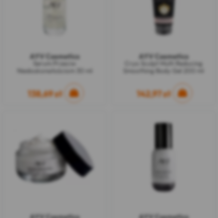
AYV Cosmetics
AYV Cosmetics
Serum Przeciw
Cryo Sculpt Multi Reducing
Niedoskonałościom 30 ml
Smoothing Body Gel 200 ml
138,69 zł
142,97 zł
AYV Cosmetics
AYV Cosmetics