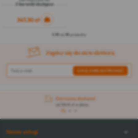
2 barwniki dostępne
347,30 zł
1-19
na
19
produkty
Zapisz się do newslettera
Darmowa dostawa
od 313,76 zł w domu
1
2
3
Nasze usługi