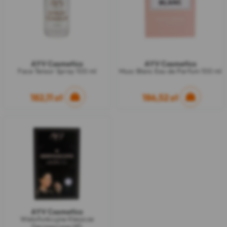
AYV Cosmetics
AYV Cosmetics
Face Tensor Spray 100 ml
Musc Blanc Eau de Parfum 100 ml
182,11 zł
186,52 zł
AYV Cosmetics
Wielofunkcyjne Kleszcze
Dermascope HD