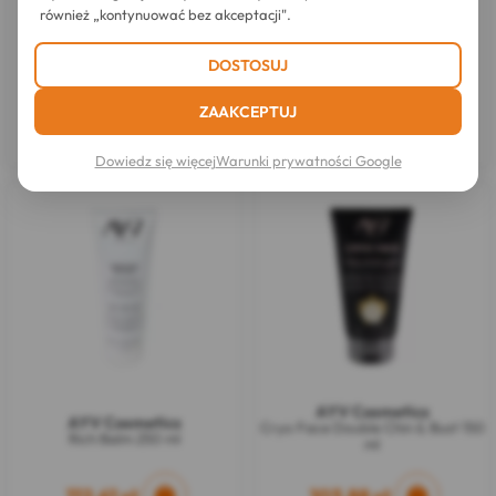
również „kontynuować bez akceptacji".
AYV Cosmetics
DOSTOSUJ
AYV Cosmetics
Arganowe Mydło Nawilżające
Dazzling Monoi Oil 100 ml
100 g
ZAAKCEPTUJ
56,10 zł
130,21 zł
Dowiedz się więcej
Warunki prywatności Google
AYV Cosmetics
AYV Cosmetics
Cryo Face Double Chin & Bust 150
Rich Balm 250 ml
ml