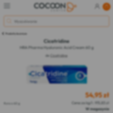
Produkty lecznicze
Cicatridine
HRA Pharma Hyaluronic Acid Cream 60 g
de
Cicatridine
54,95
zł
Cena za kg/l : 915,83 zł
Rura o 60 g
W magazynie