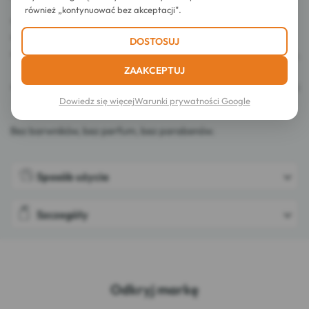
również „kontynuować bez akceptacji".
podrażnienia i zaczerwienienia,
po peelingu, depilacji i laserze,
DOSTOSUJ
zmiany powierzchowne: spierzchnięcia, otarcia, wysypki,
ZAAKCEPTUJ
oparzenia I i II stopnia, powierzchowne skaleczenia,
rany głębokie: rany chirurgiczne, rany odleżynowe i
Dowiedz się więcej
Warunki prywatności Google
owrzodzenia.
Bez barwników, bez perfum, bez parabenów.
Sposób użycia
Szczegóły
Odkryj markę