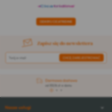
ODKRYJ CICATRIDINE
Zapisz się do newslettera
Darmowa dostawa
od 313,76 zł w domu
1
2
3
Nasze usługi