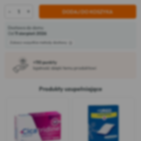
-
+
DODAJ DO KOSZYKA
Dostawa do domu
Od
11 sierpień 2026
Zobacz wszystkie metody dostawy
+110 punkty
lojalność dzięki temu produktowi
Produkty uzupełniające