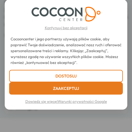
100% składników pochodzenia naturalnego.
32% wszystkich składników pochodzi z upraw ekologicznych.
Cosmos Organic certyfikowany przez Ecocert Green life
zgodnie ze standardami Cosmos.
Kontynuuj bez akceptacji
Wyprodukowano we Francji.
Cocooncenter i jego partnerzy używają plików cookie, aby
poprawić Twoje doświadczenie, analizować nasz ruch i oferować
spersonalizowane treści i reklamy. Klikając „Zaakceptuj",
wyrażasz zgodę na używanie wszystkich plików cookie. Możesz
również „kontynuować bez akceptacji".
Sposób użycia
DOSTOSUJ
ZAAKCEPTUJ
Skład
Dowiedz się więcej
Warunki prywatności Google
Szczegóły