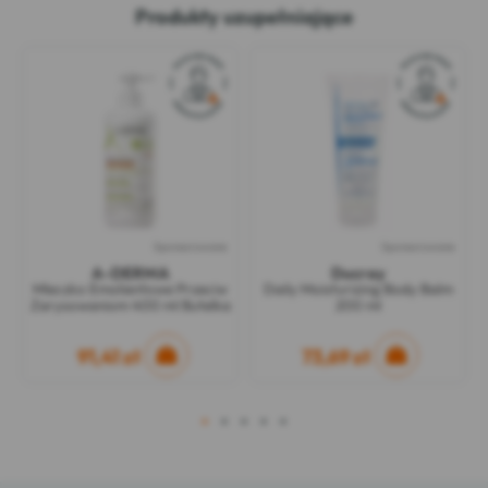
Produkty uzupełniające
Sponsorowane
Sponsorowane
A-DERMA
Ducray
Mleczko Emolientowe Przeciw
Daily Moisturizing Body Balm
Zarysowaniom 400 ml Butelka
200 ml
91,41 zł
73,69 zł
1
2
3
4
5