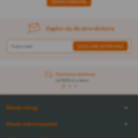
ODKRYJ CODEXIAL
Zapisz się do newslettera
Darmowa dostawa
od 313,76 zł w domu
1
2
3
Nasze usługi
Nasze zobowiązania