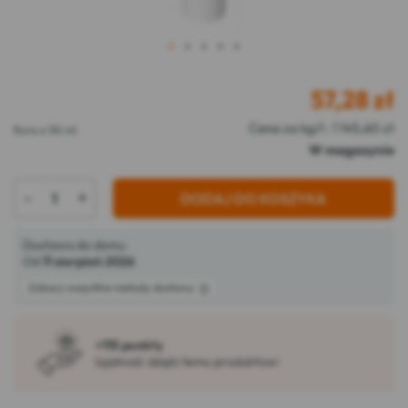
1
2
3
4
5
57,28
zł
Cena za kg/l : 1 145,60 zł
Rura o 50 ml
W magazynie
-
+
DODAJ DO KOSZYKA
Dostawa do domu
Od
11 sierpień 2026
Zobacz wszystkie metody dostawy
+115 punkty
lojalność dzięki temu produktowi