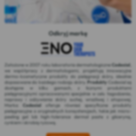
Odkryj markę
Założone w 2007 roku laboratoria dermatologiczne
Codexial
,
we współpracy z dermatologami, projektują innowacyjne
dermo-kosmetyczne produkty do pielęgnacji skóry, idealnie
dopasowane do każdego rodzaju skóry.
Produkty
Codexial są
dostępne w kilku gamach, z licznymi produktami
pielęgnacyjnymi opracowanymi specjalnie w celu łagodzenia,
naprawy i odżywiania skóry suchej, wrażliwej i atopowej.
Marka
Codexial
oferuje również specyficzne produkty
pielęgnacyjne o oryginalnych konsystencjach, takie jak micro-
peeling gel lub high-tolerance dermal paste z gliceryną,
cynkiem i skrobią ryżową.