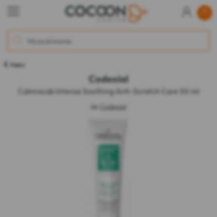
Kojący
Codexial
Calmiscab Intense Soothing Anti-Scratch Care 50 ml
de
Codexial