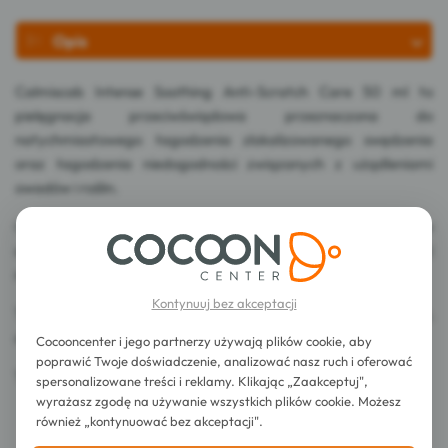
Opis
Calmiscab Intense Soothing Anti-Scratch Care 50 ml to
pielęgnacja przeciwświądowa przeznaczona do
natychmiastowego łagodzenia zlokalizowanego swędzenia
oraz łagodzenia niedogodności związanych z użądleniami
owadów i roślin.
Calmiscab Intense, bez perfum, dzięki kompleksowi składników
aktywnych (Crotamiton 5%, Calamine 2% i siarczan cynku 0,4%)
natychmiast zmniejsza swędzenie i drapanie.
Kontynuuj bez akceptacji
Te aktywne składniki łagodzą i koją dyskomfort skóry,
oczyszczają ją i ograniczają proliferację bakterii.
Cocooncenter i jego partnerzy używają plików cookie, aby
poprawić Twoje doświadczenie, analizować nasz ruch i oferować
Testowany dermatologicznie.
spersonalizowane treści i reklamy. Klikając „Zaakceptuj",
wyrażasz zgodę na używanie wszystkich plików cookie. Możesz
również „kontynuować bez akceptacji".
Sposób użycia